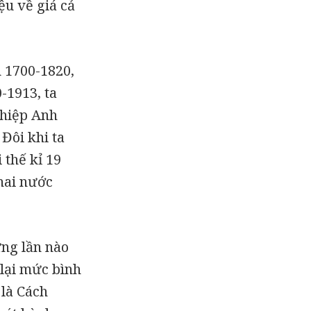
ệu về giá cả
n 1700-1820,
-1913, ta
 hiệp Anh
Đôi khi ta
 thế kỉ 19
hai nước
ưng lần nào
 lại mức bình
 là Cách