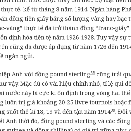
n thực tế, kể từ tháng 8 năm 1914, Ngân hàng Ph
oán đồng tiền giấy bằng số lượng vàng hay bạc
nc-vàng” thực tế đã trở thành đồng “franc-giấy”
 ổn định hóa tiền tệ năm 1926-1928. Tuy vậy sự
trên cũng đã được áp dụng từ năm 1726 đến 1914
ề ngắn ngủi.
38
hiệp Anh với đồng pound sterling
cũng trải qu
hư vậy. Mặc dù có vài hiệu chỉnh nhỏ, tỉ lệ qui đ
hai nước này là cực kì ổn định trong vòng hai thế
g luôn trị giá khoảng 20-25 livre tournois hoặc 
39
g suốt thế kỉ 18, 19 và đến tận năm 1914
. Đối
ết Anh thời đó, đồng pound sterling và các đồn
g guinea và đồng shilling) có giá trị vững như 