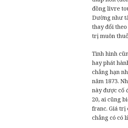
đồng livre to
Dường như tất
thay đổi theo
trị muôn thuở
Tình hình cũn
hay phát hàn
chẳng hạn nh
năm 1873. Nh
này được cố đ
20, ai cũng b
franc. Giá tr
chẳng có có l