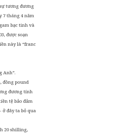
 sự tương đương
ày 7 tháng 4 năm
 gam bạc tinh và
03, được soạn
iền này là “franc
ng Anh”.
4, đồng pound
ương đương tính
tiền tệ bảo đảm
- ở đây ta bỏ qua
 20 shilling,