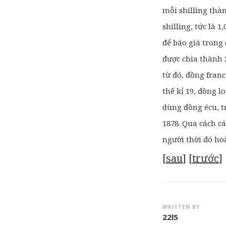
mỗi shilling thà
shilling, tức là 
để báo giá trong 
được chia thành 2
từ đó,
đồng franc 
thế kỉ 19, đồng lo
dùng đồng écu, tr
1878. Qua cách c
người thời đó ho
[
sau
] [
trước
] 
WRITTEN BY
22l5