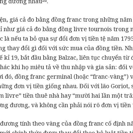
ơng đương nhau
.
ện, giá cả đo bằng đồng franc trong những năm
ỉ như giá cả đo bằng đồng livre tournois tron
c là nếu ta bỏ qua sự đổi đơn vị tiền tệ năm 179
g thay đổi gì đối với sức mua của đồng tiền. N
ế kỉ 19, bắt đầu bằng Balzac, liên tục chuyển từ 
hác khi họ miêu tả về thu nhập và gia sản: đối vớ
i đó, đồng franc germinal (hoặc “franc-vàng”) 
hững đơn vị tiền giống nhau. Đối với lão Goriot,
m livre” tiền thuê nhà hay “mười hai lần một tr
ng đương, và không cần phải nói rõ đơn vị tiền 
g đương tính theo vàng của đồng franc cố định 
mới chính thức được thay đổi theo bộ luật tiền t