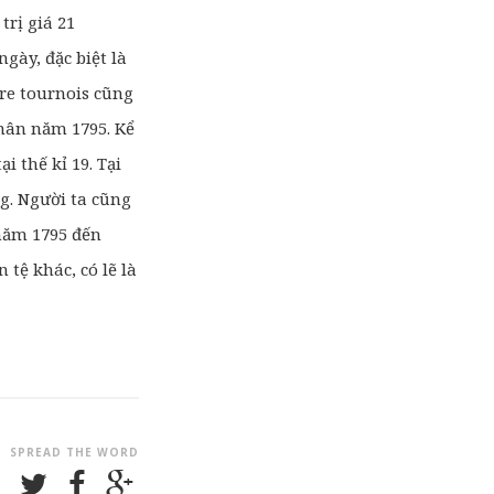
rị giá 21
gày, đặc biệt là
re
tournois cũng
phân năm 1795. Kể
i thế kỉ 19. Tại
ng. Người ta cũng
 năm 1795 đến
n tệ khác, có lẽ là
SPREAD THE WORD