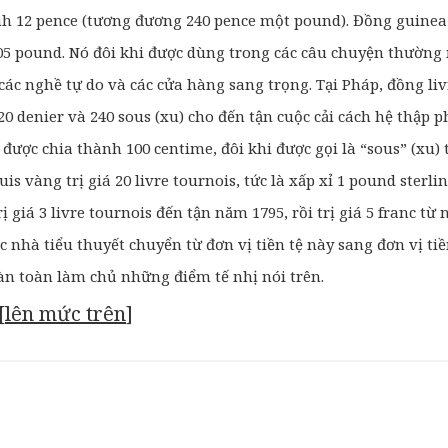
nh 12
pence (tương đương 240 pence một pound). Đồng guinea t
1,05 pound. Nó đôi khi được dùng trong
các câu chuyện thường n
các nghề tự do và các cửa hàng sang trọng. Tại Pháp, đồng liv
0 denier và 240 sous (xu) cho đến tận cuộc cải cách hệ thập 
được chia thành 100 centime, đôi khi được gọi là “sous” (xu) tạ
uis vàng trị giá
20 livre tournois, tức là xấp xỉ 1 pound sterli
ị giá 3 livre tournois
đến tận năm 1795, rồi trị giá 5 franc từ
ác nhà tiểu thuyết chuyển từ đơn
vị tiền tệ này sang đơn vị tiề
àn toàn làm chủ những điểm tế nhị nói
trên.
[
lên mức trên
]