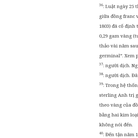
36
:
Luật ngày 25 
giữa đồng franc 
1803) đã
cố định 
0,29 gam vàng
(t
thảo vài năm sau
germinal”. Xem p
37
:
người dịch. Ng
38
:
người dịch. Đâ
39
:
Trong hệ thốn
sterling Anh trị g
theo vàng của đồ
bằng hai kim loạ
không nói đến.
40
:
Đến tận năm 19