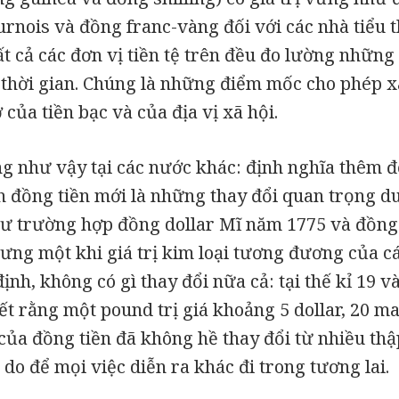
urnois và đồng franc-vàng đối với các nhà tiểu 
 cả các đơn vị tiền tệ trên đều đo lường những
 thời gian. Chúng là những điểm mốc cho phép x
 của tiền bạc và của địa vị xã hội.
g như vậy tại các nước khác: định nghĩa thêm đơ
h đồng tiền mới là những thay đổi quan trọng du
ư trường hợp đồng dollar Mĩ năm 1775 và đồn
ưng một khi giá trị kim loại tương đương của cá
ịnh, không có gì thay đổi nữa cả: tại thế kỉ 19 và
iết rằng một pound trị giá khoảng 5 dollar, 20 m
ị của đồng tiền đã không hề thay đổi từ nhiều thậ
í do để mọi việc diễn ra khác đi trong tương lai.