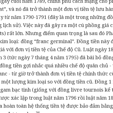
gay cuối năm 1789, chính phủ cách mạng cho p
t”, và nó đã trở thành một đơn vị tiền tệ lưu hà
ay từ năm 1790-1791 (đây là một trong những đồ
g lịch sử). Việc này đã gây ra một cú phồng giá c
ts) rất lớn. Nhưng điểm quan trọng là sau đó P
 kim loại: đồng “franc germinal”. Đồng tiền này
á với đơn vị tiền tệ của Chế độ Cũ. Luật ngày 1
 3 (tức ngày 7 tháng 4 năm 1795) đã bãi bỏ đồng
 đồng tiền gợi nhắc quá nhiều chế độ quân chủ - 
nc - từ giờ trở thành đơn vị tiền tệ chính thức c
một lượng kim loại so với đồng tiền cũ. Đồng 1
 gam bạc tinh (giống với đồng livre tournois kể 
ược xác lập trong luật năm 1796 rồi luật năm 18
a hoàn toàn hệ thống tiền tệ được bảo đảm bằng 
36