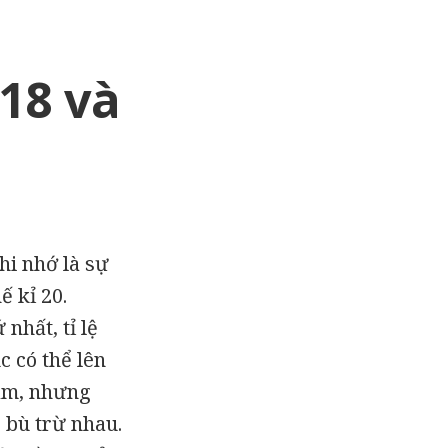
 18 và
hi nhớ là sự
ế kỉ 20.
nhất, tỉ lệ
c có thể lên
năm, nhưng
 bù trừ nhau.