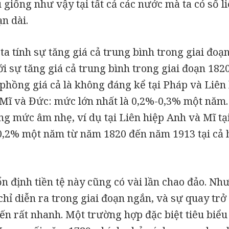
 giống như vậy tại tất cả các nước mà ta có số li
ạn dài.
 ta tính sự tăng giá cả trung bình trong giai đoạ
ới sự tăng giá cả trung bình trong giai đoạn 1820
phồng giá cả là không đáng kể tại Pháp và Liên
Mĩ và Đức: mức lớn nhất là 0,2%-0,3% một năm. 
g mức âm nhẹ, ví dụ tại Liên hiệp Anh và Mĩ tại
-0,2% một năm từ năm 1820 đến năm 1913 tại cả 
ổn định tiền tệ này cũng có vài lần chao đảo. Nh
chỉ diễn ra trong giai đoạn ngắn, và sự quay trở
n rất nhanh. Một trường hợp đặc biệt tiêu biểu