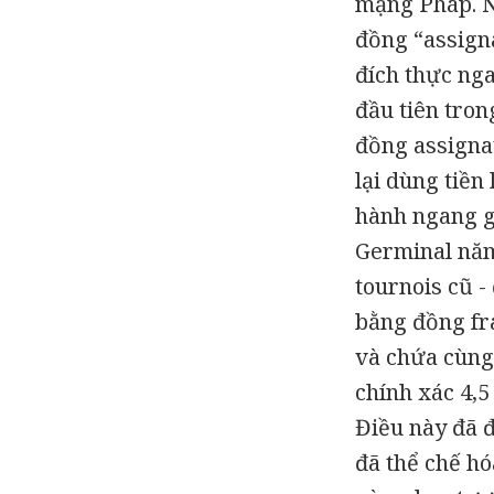
mạng Pháp. N
đồng “assigna
đích thực ng
đầu tiên tron
đồng assigna
lại dùng tiền
hành ngang gi
Germinal năm
tournois cũ -
bằng đồng fra
và chứa cùng 
chính xác 4,5
Điều này đã đ
đã thể chế hó