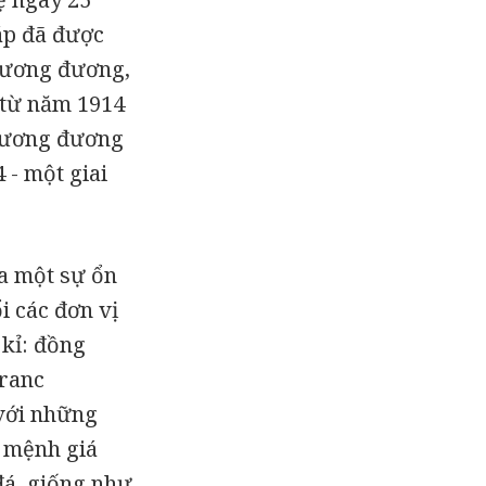
áp đã được
 tương đương,
 từ năm 1914
 tương đương
 - một giai
a một sự ổn
ổi các đơn vị
 kỉ: đồng
franc
 với những
g mệnh giá
đá, giống như