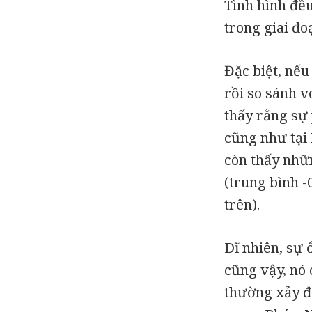
Tình hình đều
trong giai đo
Đặc biệt, nếu
rồi so sánh v
thấy rằng sự 
cũng như tại 
còn thấy nhữn
(trung bình 
trên).
Dĩ nhiên, sự 
cũng vậy, nó 
thường xảy đế