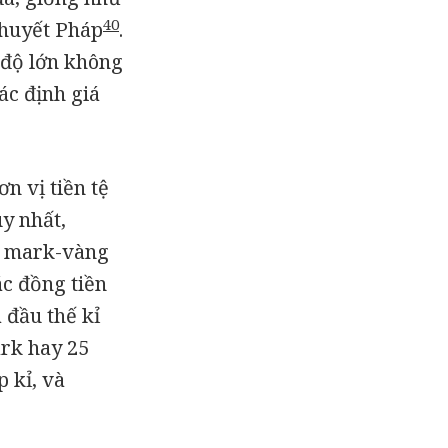
40
thuyết Pháp
.
 độ lớn không
ác định giá
n vị tiền tệ
y nhất,
g mark-vàng
c đồng tiền
 đầu thế kỉ
ark hay 25
p kỉ, và