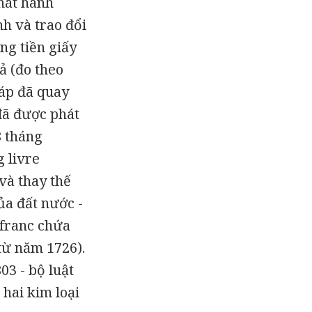
hát hành
nh và trao đổi
ng tiền giấy
ả (đo theo
háp đã quay
 đã được phát
8 tháng
 livre
và thay thế
ủa đất nước -
 franc chứa
từ năm 1726).
03 - bộ luật
hai kim loại