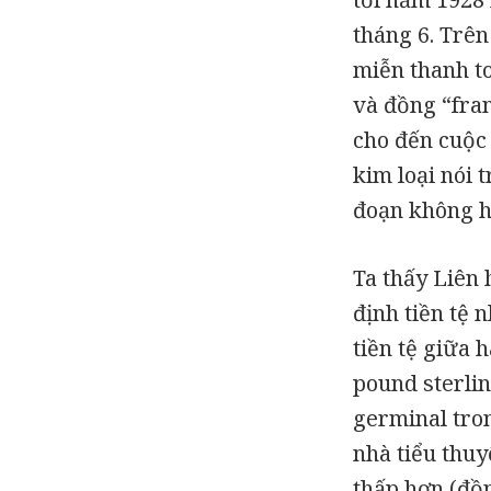
tháng 6. Trê
miễn thanh t
và đồng “fra
cho đến cuộc
kim loại nói 
đoạn không h
Ta thấy Liên 
định tiền tệ n
tiền tệ giữa 
pound sterlin
germinal tron
nhà tiểu thuy
thấp hơn (đồn