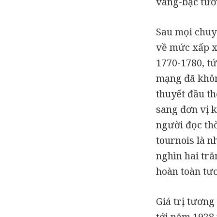
vàng-bạc tư
Sau mọi chuy
về mức xấp x
1770-1780, tứ
mạng đã khôn
thuyết đầu th
sang đơn vị k
người đọc thờ
tournois là n
nghìn hai tră
hoàn toàn tươ
Giá trị tươn
tới năm 1928 