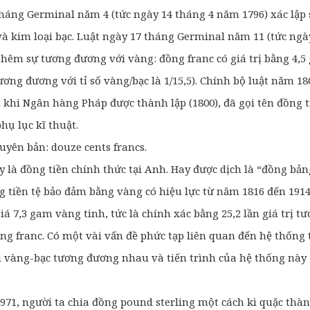
tháng Germinal năm 4 (tức ngày 14 tháng 4 năm 1796) xác lập
và kim loại bạc. Luật ngày 17 tháng Germinal năm 11 (tức ng
thêm sự tương đương với vàng: đồng franc có giá trị bằng 4,5
ương đương với tỉ số vàng/bạc là 1/15,5). Chính bộ luật năm 18
 khi
Ngân hàng Pháp được thành lập (1800), đã gọi tên đồng t
hụ lục kĩ
thuật.
uyên bản: douze cents francs.
y là đồng tiền chính thức tại Anh. Hay được dịch là “đồng bả
g tiền tệ bảo đảm bằng vàng có hiệu lực từ năm 1816 đến 191
iá 7,3
gam vàng tinh, tức là chính xác bằng 25,2 lần giá trị t
ng franc. Có một vài vấn đề phức
tạp liên quan đến hệ thống 
i vàng-bạc tương đương nhau và tiến trình của hệ thống này
71, người ta chia đồng pound sterling một cách kì quặc thành