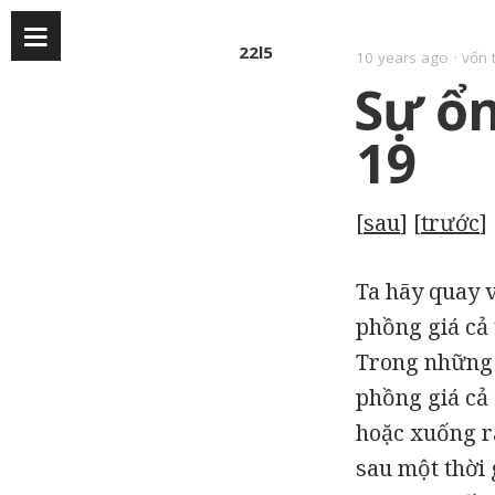
22l5
10 years ago
vốn 
Sự ổn
19
[
sau
] [
trước
] 
Ta hãy quay v
phồng giá cả 
Trong những t
phồng giá cả 
hoặc xuống r
sau một thời 