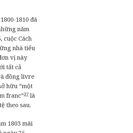
 1800-1810 đã
g những năm
5, cuộc Cách
hững nhà tiểu
đơn vị này
i tất cả
và đồng livre
 sở hữu “một
37
ăm franc”
là
tệ theo sau.
năm 1803 mãi
ệ ngày 25