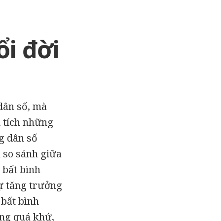
ổi đời
dân số, mà
n tích những
ng dân số
 so sánh giữa
 bất bình
sự tăng trưởng
 bất bình
ong quá khứ,