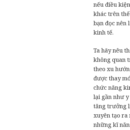
nếu điều kiện
khác trên thế
bạn đọc nên l
kinh tế.
Ta hãy nêu th
không quan t
theo xu hướng
được thay mớ
chức năng ki
lại gần như y
tăng trưởng l
xuyên tạo ra 
những kĩ năn