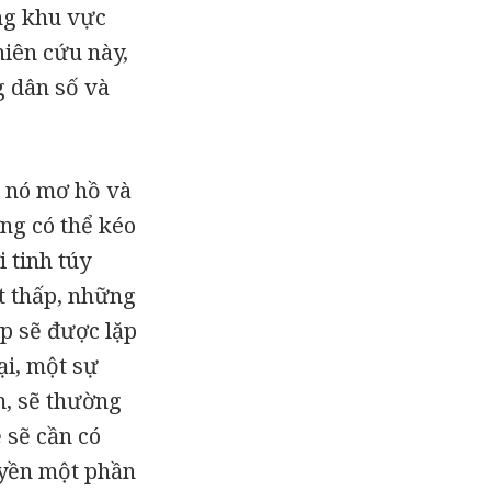
ững khu vực
hiên cứu này,
g dân số và
; nó mơ hồ và
ng có thể kéo
 tinh túy
t thấp, những
p sẽ được lặp
ại, một sự
m, sẽ thường
 sẽ cần có
uyền một phần