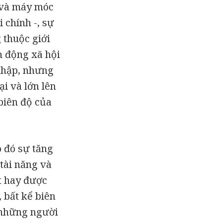
g và máy móc
 chính -, sự
 thuộc giới
nh động xã hội
 nhập, nhưng
ại và lớn lên
biên độ của
 đó sự tăng
tài năng và
t hay được
 bất kể biên
n những người