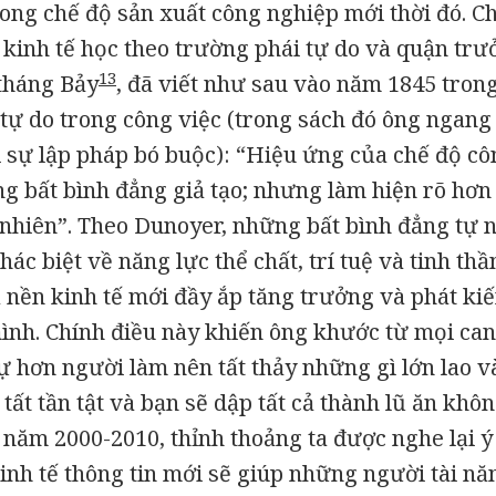
ong chế độ sản xuất công nghiệp mới thời đó. C
 kinh tế học theo trường phái tự do và quận tr
13
tháng Bảy
, đã viết như sau vào năm 1845 tron
tự do trong công việc
(trong sách đó ông ngang
i sự lập pháp bó buộc): “Hiệu ứng của chế độ cô
g bất bình đẳng giả tạo; nhưng làm hiện rõ hơn
 nhiên”. Theo Dunoyer, những bất bình đẳng tự 
c biệt về năng lực thể chất, trí tuệ và tinh thầ
 nền kinh tế mới đầy ắp tăng trưởng và phát ki
ình. Chính điều này khiến ông khước từ mọi can
 hơn người làm nên tất thảy những gì lớn lao và
tất tần tật và bạn sẽ dập tất cả thành lũ ăn khôn
năm 2000-2010, thỉnh thoảng ta được nghe lại ý
inh tế thông tin mới sẽ giúp những người tài nă