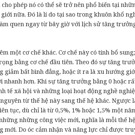
 cho phép nó có thể sẽ trở nên phổ biến tại nh
 giới nữa. Đó là lí do tại sao trong khuôn khổ ng
àm quen ngay từ bây giờ với lịch sử tăng trưởn
êm một cơ chế khác. Cơ chế này có tính bổ sung
rọng bằng cơ chế đầu tiên. Theo đó sự tăng trưở
 giảm bất bình đẳng, hoặc ít ra là xu hướng giới
i nhanh hơn. Khi sự tăng trưởng bằng 0 hoặc rấ
nh tế xã hội và những loại hoạt động nghề nghiệ
 nguyên từ thế hệ này sang thế hệ khác. Ngược l
iên tục, dù chỉ là từ 0,5%, 1% hoặc 1,5% một nă
những những công việc mới, nghĩa là mỗi thế hệ
g mới. Do óc cảm nhận và năng lực chỉ được tr