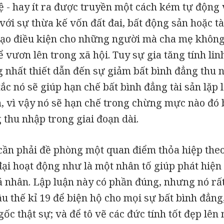
hệ - hay ít ra được truyền một cách kém tự độn
với sự thừa kế vốn đất đai, bất động sản hoặc tài
tạo điều kiện cho những người mà cha mẹ không
hể vươn lên trong xã hội. Tuy sự gia tăng tính li
g nhất thiết dẫn đến sự giảm bất bình đẳng thu
ắc nó sẽ giúp hạn chế bất bình đẳng tài sản lặp l
n, vì vậy nó sẽ hạn chế trong chừng mực nào đó 
 thu nhập trong giai đoạn dài.
 cần phải đề phòng một quan điểm thỏa hiệp theo
ại hoạt động như là một nhân tố giúp phát hiện 
á nhân. Lập luận này có phần đúng, nhưng nó rấ
u thế kỉ 19 để biện hộ cho mọi sự bất bình đẳng,
ốc thật sự; và để tô vẽ các đức tính tốt đẹp lê