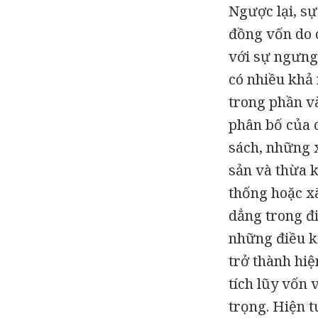
Ngược lại, s
đồng vốn do c
với sự ngưng 
có nhiều khả 
trong phần và
phân bố của c
sách, những x
sản và thừa k
thống hoặc xã
dẳng trong đ
những điều ki
trở thành hiệ
tích lũy vốn 
trọng. Hiện t