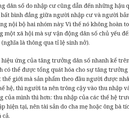
ăng dân số do nhập cư cũng dẫn đến những hậu 
à bất bình đẳng giữa người nhập cư và người bản
ng nội bộ hai nhóm này. Vì thế nó không hoàn t
ng một xã hội mà sự vận động dân số chủ yếu đế
(nghĩa là thông qua tỉ lệ sinh nở).
 hiệu ứng của tăng trưởng dân số nhanh kể trê
 có thể được tổng quát hóa cho sự tăng trưởng k
t thế giới mà sản phẩm theo đầu người được nh
hế hệ, thì người ta nên trông cậy vào thu nhập và
g của mình thì hơn: thu nhập của các thế hệ trư
ập hiện tại, nên tài sản do cha mẹ hoặc ông bà t
 cả.