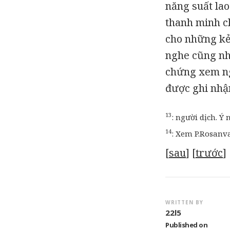
năng suất lao
thanh minh ch
cho những kẻ
nghe cũng nh
chứng xem ngu
được ghi nhận
13
:
người dịch. Ý 
14
:
Xem P.Rosanva
[
sau
] [
trước
] 
WRITTEN BY
22l5
Published on