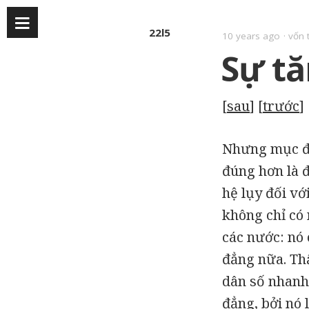
22l5
10 years ago
vốn 
Sự tă
[
sau
] [
trước
] 
Nhưng mục đí
đúng hơn là 
hệ lụy đối vớ
không chỉ có
các nước: nó 
đẳng nữa. Thậ
dân số nhanh
đẳng, bởi nó 