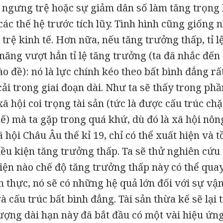
ự ngưng trệ hoặc sự giảm dân số làm tăng trọng
ác thế hệ trước tích lũy. Tình hình cũng giống 
trệ kinh tế. Hơn nữa, nếu tăng trưởng thấp, tỉ lệ
năng vượt hẳn tỉ lệ tăng trưởng (ta đã nhắc đến
o đề): nó là lực chính kéo theo bất bình đẳng rấ
ải trong giai đoạn dài. Như ta sẽ thấy trong ph
ã hội coi trọng tài sản (tức là được cấu trúc chặt
ế) mà ta gặp trong quá khứ, dù đó là xã hội nôn
 hội Châu Âu thế kỉ 19, chỉ có thể xuất hiện và tồ
iều kiện tăng trưởng thấp. Ta sẽ thử nghiên cứ
ện nào chế độ tăng trưởng thấp này có thể quay 
n thực, nó sẽ có những hệ quả lớn đối với sự vậ
và cấu trúc bất bình đẳng. Tài sản thừa kế sẽ lại
ượng dài hạn này đã bắt đầu có một vài hiệu ứng