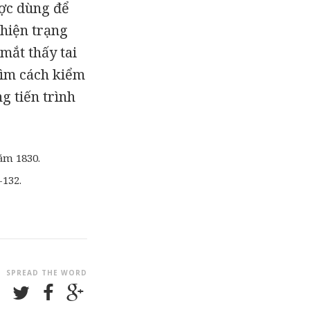
ược dùng để
 hiện trạng
mắt thấy tai
tìm cách kiểm
g tiến trình
.
ăm 1830.
-132.
SPREAD THE WORD