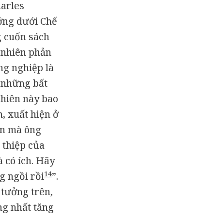
harles
ưởng dưới Chế
g cuốn sách
 nhiên phản
ng nghiệp là
 những bất
nhiên này bao
n, xuất hiện ở
ến mà ông
 thiệp của
 có ích. Hãy
14
g ngồi rồi
”.
 tưởng trên,
ng nhất tăng