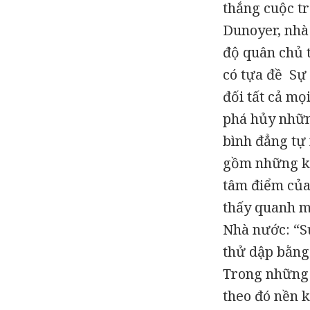
thắng cuộc tr
Dunoyer, nhà
độ quân chủ 
có tựa đề
Sự 
đối tất cả mọ
phá hủy nhữn
bình đẳng tự
gồm những khá
tâm điểm của
thấy quanh m
Nhà nước: “Sự
thử dập bằng 
Trong những 
theo đó nền k