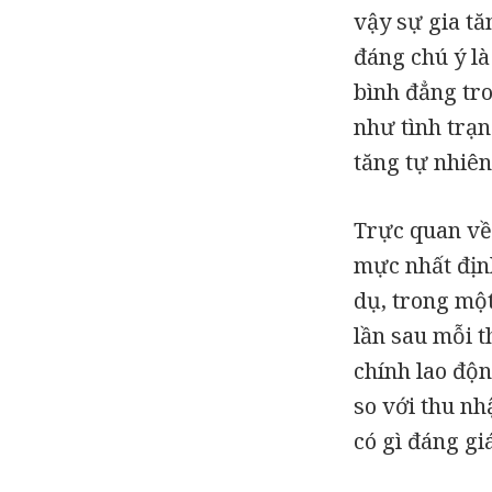
vậy sự gia t
đáng chú ý l
bình đẳng tro
như tình trạ
tăng tự nhiên 
Trực quan về
mực nhất định
dụ, trong mộ
lần sau mỗi t
chính lao độn
so với thu nh
có gì đáng giá