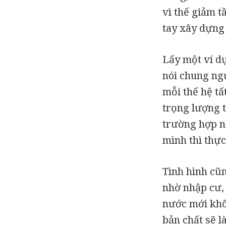
vì thế giảm t
tay xây dựng 
Lấy một ví dự
nói chung ngư
mỗi thế hệ tấ
trọng lượng 
trường hợp n
mình thì thực
Tình hình cũ
nhờ nhập cư,
nước mới khôn
bản chất sẽ là