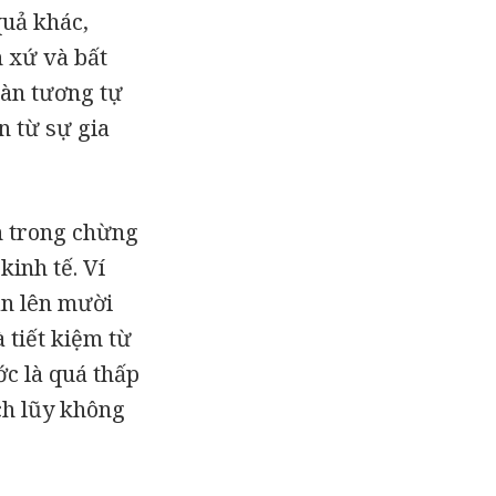
quả khác,
 xứ và bất
oàn tương tự
n từ sự gia
n trong chừng
inh tế. Ví
ân lên mười
 tiết kiệm từ
ớc là quá thấp
ích lũy không