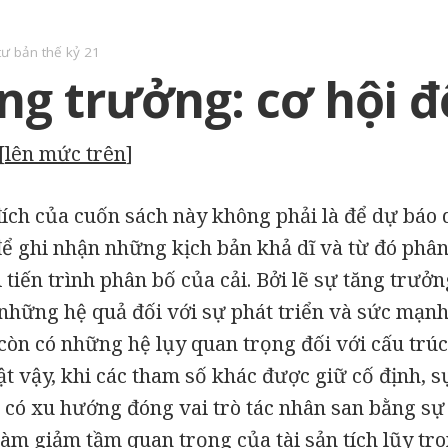
tư bản thế kỷ 21
ng trưởng: cơ hội đ
[
lên mức trên
]
ch của cuốn sách này không phải là để dự báo 
để ghi nhận những kịch bản khả dĩ và từ đó phâ
i tiến trình phân bố của cải. Bởi lẽ sự tăng trưở
 những hệ quả đối với sự phát triển và sức mạnh
còn có những hệ lụy quan trọng đối với cấu trúc
t vậy, khi các tham số khác được giữ cố định, 
 có xu hướng đóng vai trò tác nhân san bằng sự
làm giảm tầm quan trọng của tài sản tích lũy tr