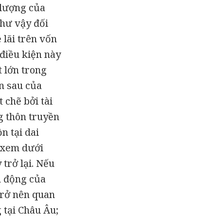
 lượng của
như vậy đối
 lãi trên vốn
 điều kiện này
t lớn trong
ần sau của
 chẽ bởi tài
g thôn truyền
n tại dai
u xem dưới
trở lại. Nếu
n động của
 trở nên quan
 tại Châu Âu;