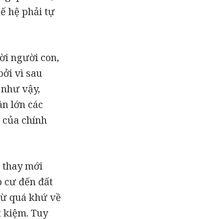
ế hệ phải tự
ời người con,
bởi vì sau
 như vậy,
ần lớn các
 của chính
 thay mới
 cư đến đất
 từ quá khứ về
ết kiệm. Tuy