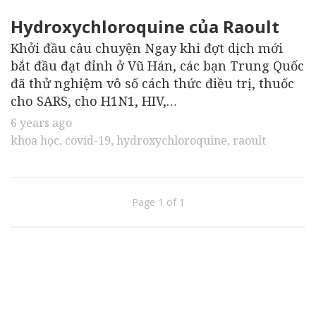
Hydroxychloroquine của Raoult
Khởi đầu câu chuyện Ngay khi đợt dịch mới
bắt đầu đạt đỉnh ở Vũ Hán, các bạn Trung Quốc
đã thử nghiệm vô số cách thức điều trị, thuốc
cho SARS, cho H1N1, HIV,…
6 years ago
khoa học
,
covid-19
,
hydroxychloroquine
,
raoult
Page 1 of 1