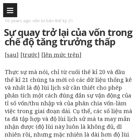
10 years ago
vốn tư bản thế kỷ 21
Sự quay trở lại của vốn trong
chế độ tăng trưởng thấp
[
sau
] [
trước
] [
lên mức trên
]
Thực sự mà nói, chỉ từ cuối thế kỉ 20 và đầu
thế kỉ 21 chúng ta mới có các dữ liệu thống kê
và nhất là độ lùi lịch sử cần thiết cho phép
phân tích một cách đúng đắn sự vận động của
tỉ số vốn/thu nhập và của phân chia vốn-làm
việc trong giai đoạn dài. Cụ thể, các số liệu mà
ta đã tập hợp và độ lùi lịch sử mà ta may mắn
nhận được (độ lùi này luôn là không đủ, dĩ
nhiên rồi, nhưng mặc nhiên là dài hơn độ lùi