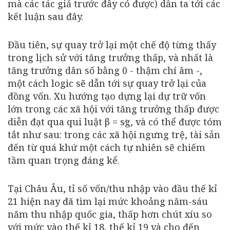
mà các tác giả trước đây có được) dẫn ta tới các
kết luận sau đây.
Đầu tiên, sự quay trở lại một chế độ từng thấy
trong lịch sử với tăng trưởng thấp, và nhất là
tăng trưởng dân số bằng 0 - thậm chí âm -,
một cách logic sẽ dẫn tới sự quay trở lại của
đồng vốn. Xu hướng tạo dựng lại dự trữ vốn
lớn trong các xã hội với tăng trưởng thấp được
diễn đạt qua qui luật
β
=
s∕g
, và có thể được tóm
tắt như sau: trong các xã hội ngưng trệ, tài sản
đến từ quá khứ một cách tự nhiên sẽ chiếm
tầm quan trọng đáng kể.
Tại Châu Âu, tỉ số vốn/thu nhập vào đầu thế kỉ
21 hiện nay đã tìm lại mức khoảng năm-sáu
năm thu nhập quốc gia, thấp hơn chút xíu so
với mức vào thế kỉ 18, thế kỉ 19 và cho đến